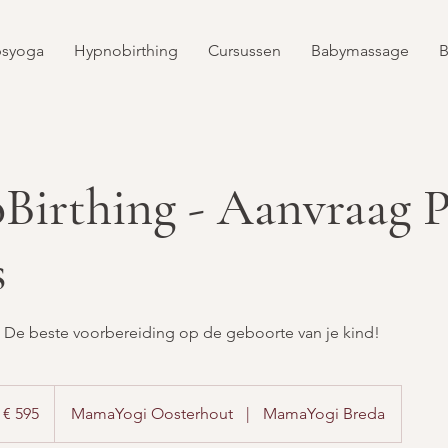
psyoga
Hypnobirthing
Cursussen
Babymassage
B
irthing - Aanvraag P
s
. De beste voorbereiding op de geboorte van je kind!
5
ro
€ 595
MamaYogi Oosterhout
|
MamaYogi Breda