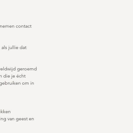
e nemen contact
ls jullie dat
reldwijd geroemd
 die je écht
 gebruiken om in
ekken
ing van geest en