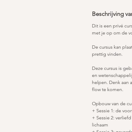
u
r
Beschrijving va
3
0
Dit is een privé c
m
met je op om de vo
i
n
De cursus kan plaat
.
prettig vinden.
Deze cursus is ge
en wetenschappelij
helpen. Denk aan a
flow te komen.
Opbouw van de cu
+ Sessie 1: de vo
+ Sessie 2: verlie
lichaam
+ Sessie 3: gevorde