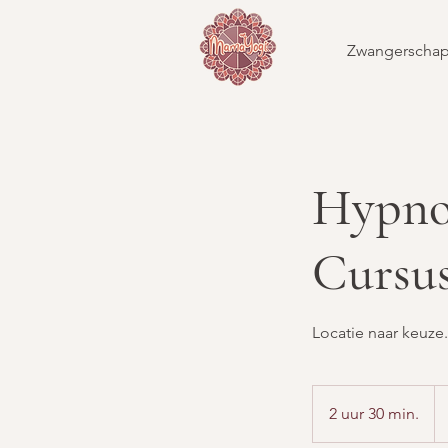
Zwangerscha
HypnoB
Cursu
Locatie naar keuze
59
eu
2 uur 30 min.
2
u