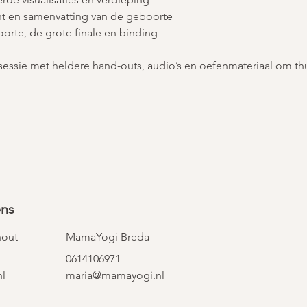
cht en samenvatting van de geboorte
oorte, de grote finale en binding
 sessie met heldere hand-outs, audio’s en oefenmateriaal om thu
ens
hout
MamaYogi Breda
0614106971
l
maria@mamayogi.nl