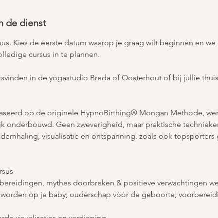
n de dienst
ursus. Kies de eerste datum waarop je graag wilt beginnen en w
lledige cursus in te plannen.
svinden in de yogastudio Breda of Oosterhout of bij jullie thuis a
baseerd op de originele HypnoBirthing® Mongan Methode, we
k onderbouwd. Geen zweverigheid, maar praktische technieken
demhaling, visualisatie en ontspanning, zoals ook topsporters
rsus
orbereidingen, mythes doorbreken & positieve verwachtingen w
fd worden op je baby; ouderschap vóór de geboorte; voorbereid
rde visualisaties en verdieping