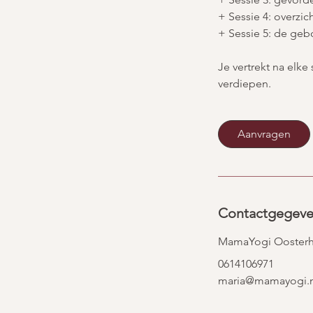
+ Sessie 4: overzi
+ Sessie 5: de geb
Je vertrekt na elke
verdiepen.
Aanvragen
Contactgegev
MamaYogi Ooster
0614106971
maria@mamayogi.n