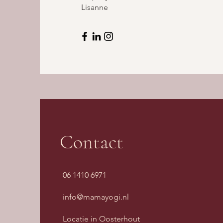
Lisanne
Contact
06 1410 6971
info@mamayogi.nl
Locatie in Oosterhout