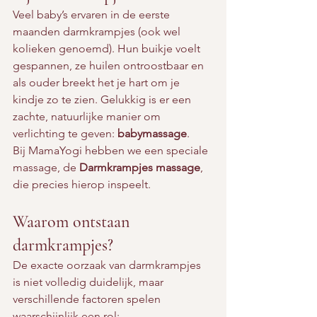
Veel baby’s ervaren in de eerste 
maanden darmkrampjes (ook wel 
kolieken genoemd). Hun buikje voelt 
gespannen, ze huilen ontroostbaar en 
als ouder breekt het je hart om je 
kindje zo te zien. Gelukkig is er een 
zachte, natuurlijke manier om 
verlichting te geven: 
babymassage
.
Bij MamaYogi hebben we een speciale 
massage, de 
Darmkrampjes massage
, 
die precies hierop inspeelt.
Waarom ontstaan 
darmkrampjes?
De exacte oorzaak van darmkrampjes 
is niet volledig duidelijk, maar 
verschillende factoren spelen 
waarschijnlijk een rol: