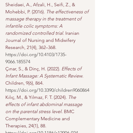
Sheidaei, A., Afzali, H., Seifi, Z., & 
Mohebbi, P. (2016). 
The effectiveness of 
massage therapy in the treatment of 
infantile colic symptoms: A 
randomized controlled trial
. Iranian 
Journal of Nursing and Midwifery 
Research, 21(4), 362–368. 
https://doi.org/10.4103/1735-
9066.185574
Çınar, S., & Dinç, H. (2022). 
Effects of 
Infant Massage: A Systematic Review
. 
Children, 9(6), 864. 
https://doi.org/10.3390/children9060864
Kılıç, M., & Yılmaz, F. T. (2024). 
The 
effects of infant abdominal massage 
on the parental stress level
. BMC 
Complementary Medicine and 
Therapies, 24(1), 88. 
https://doi.org/10.1186/s12906-024-