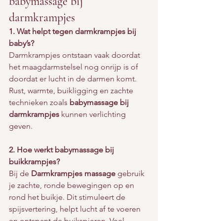
babymassage bij 
darmkrampjes
1. Wat helpt tegen darmkrampjes bij 
baby’s?
Darmkrampjes ontstaan vaak doordat 
het maagdarmstelsel nog onrijp is of 
doordat er lucht in de darmen komt. 
Rust, warmte, buikligging en zachte 
technieken zoals 
babymassage bij 
darmkrampjes
 kunnen verlichting 
geven.
2. Hoe werkt babymassage bij 
buikkrampjes?
Bij de 
Darmkrampjes massage
 gebruik 
je zachte, ronde bewegingen op en 
rond het buikje. Dit stimuleert de 
spijsvertering, helpt lucht af te voeren 
en ontspant de buikspieren. Veel 