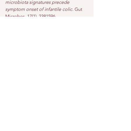
microbiota signatures precede 
symptom onset of infantile colic
. Gut 
Microbes, 17(1), 2381596. 
https://doi.org/10.1080/19490976.2024.2
381596
Alles weergeven
Recente blogposts