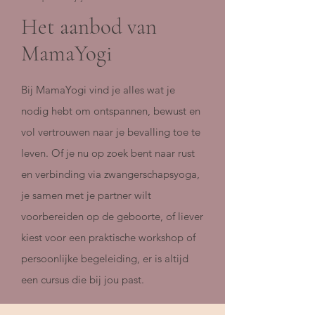
Het aanbod van
MamaYogi
Bij MamaYogi vind je alles wat je
nodig hebt om ontspannen, bewust en
vol vertrouwen naar je bevalling toe te
leven. Of je nu op zoek bent naar rust
en verbinding via zwangerschapsyoga,
je samen met je partner wilt
voorbereiden op de geboorte, of liever
kiest voor een praktische workshop of
persoonlijke begeleiding, er is altijd
een cursus die bij jou past.