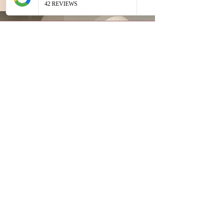
Locaties
Oosterhout
De boedingen 3a, 4906 BA
Oosterhout
Bekijk locatie in Google Maps
Breda
Minervum 7164, 4817 ZN Breda
Bekijk locatie in Google Maps
Op locatie naar keuze
Bij MamaYogi of bij je thuis